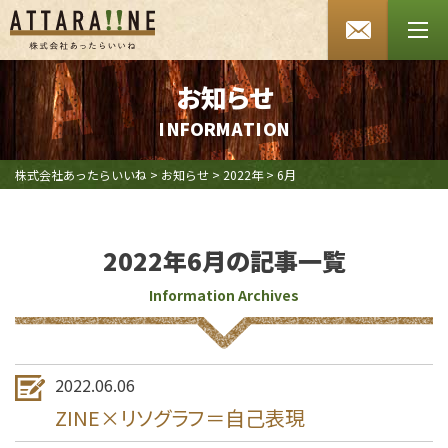
あったらいいね HOME
会社案内
お知らせ
I
N
F
O
R
M
A
T
I
O
N
SDGsへの取り組み
よくあるご質問
株式会社あったらいいね
>
お知らせ
>
2022年
>
6月
お知らせ
2022年6月の記事一覧
採用情報
Information Archives
お問い合わせ
プライバシーポリシー
2022.06.06
セキュリティポリシー
ZINE×リソグラフ＝自己表現