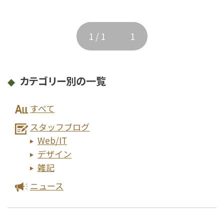
事業案内
1 / 1
1
即WEB HP制作
制作実績
ベーシックプラン
オリジナルプラン
リクルートプラン
即WEB ホームページ
カテゴリー別の一覧
各種デザイン
ベーシックプラン
オリジナルプラン
050-5434-8194
すべて
リクルートプラン
Webサイト更新
食品加工
受付 9:00～17:00 土日・祝祭日を除く
LP（ランディングページ）
スタッフブログ
デジタル・DX化講習
Web/IT
各種デザイン
デザイン
ウルトラプリント
雑記
ロゴマーク
名刺 / カード
パンフレット
メールフォーム
チラシ / ポスター
その他
ニュース