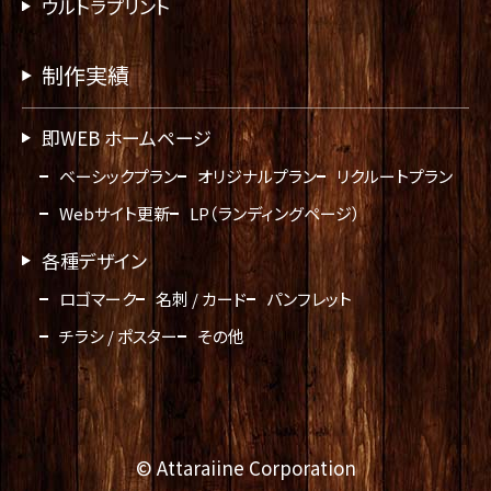
ウルトラプリント
制作実績
即WEB ホームページ
ベーシックプラン
オリジナルプラン
リクルートプラン
Webサイト更新
LP（ランディングページ）
各種デザイン
ロゴマーク
名刺 / カード
パンフレット
チラシ / ポスター
その他
© Attaraiine Corporation