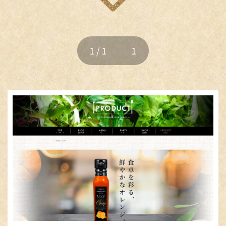
リクルートプラン
Webサイト更新
LP（ランディングページ）
1 / 1
1
事業案内
各種デザイン
ロゴマーク
名刺 / カード
即WEB HP制作
パンフレット
制作実績
チラシ / ポスター
その他
ベーシックプラン
オリジナルプラン
リクルートプラン
即WEB ホームページ
地域から探す
各種デザイン
ベーシックプラン
オリジナルプラン
050-5434-8194
大阪府
リクルートプラン
Webサイト更新
食品加工
受付 9:00～17:00 土日・祝祭日を除く
東大阪市
堺市
LP（ランディングページ）
デジタル・DX化講習
東京都
各種デザイン
江戸川区
練馬区
ウルトラプリント
ロゴマーク
名刺 / カード
パンフレット
千代田区
メールフォーム