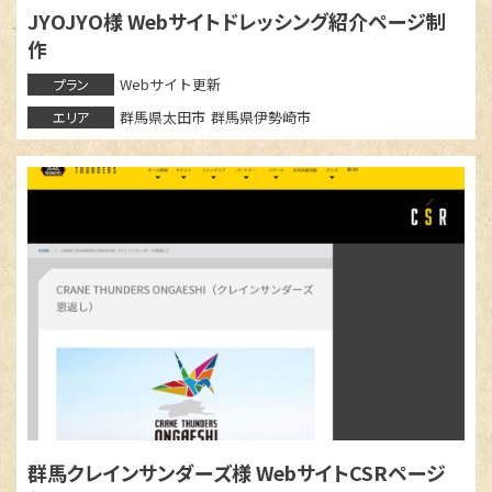
チラシ / ポスター
その他
群馬県
JYOJYO様 Webサイトドレッシング紹介ページ制
館林市
太田市
安中市
作
伊勢崎市
桐生市
Webサイト更新
プラン
前橋市
邑楽郡大泉町
群馬県太田市
群馬県伊勢崎市
エリア
北群馬郡吉岡町
佐波郡玉村町
栃木県
足利市
埼玉県
さいたま市
深谷市
行田市
神奈川県
大和市
群馬クレインサンダーズ様 WebサイトCSRページ