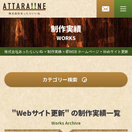
あったらいいね HOME
会社案内
制作実績
W
O
R
K
S
SDGsへの取り組み
よくあるご質問
株式会社あったらいいね
>
制作実績
>
即WEB ホームページ
>
Webサイト更新
お知らせ
採用情報
カテゴリー検索
お問い合わせ
プランから探す
プライバシーポリシー
"Webサイト更新" の制作実績一覧
即WEB ホームページ
セキュリティポリシー
ベーシックプラン
Works Archive
特定商取引法に基づく表記
オリジナルプラン