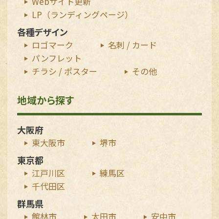
Webサイト更新
LP（ランディングページ）
各種デザイン
ロゴマーク
名刺 / カード
パンフレット
チラシ / ポスター
その他
地域から探す
大阪府
東大阪市
堺市
東京都
江戸川区
練馬区
千代田区
群馬県
館林市
太田市
安中市