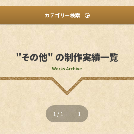
食品加工
デジタル・D
カテゴリー検索
"その他" の制作実績一覧
オリジナルプラン
リクルートプラン
ジ
ページ）
Works Archive
 カード
パンフレット
チラシ / ポスター
ージ）
1 / 1
1
千代田区