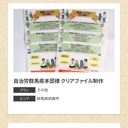
中市
伊勢崎市
桐生市
前橋市
行田市
050-5434-8194
受付 9:00～17:00 土日・祝祭日を除く
自治労群馬県本部様 クリアファイル制作
その他
プラン
メールフォーム
群馬県前橋市
エリア