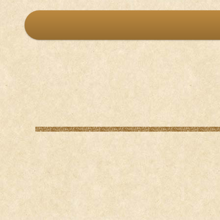
各種デザイン
ウルトラプリント
プランから探す
制作実績
即WEB ホームページ
ベーシックプラン
即WEB ホームペー
LP（ランディング
各種デザイン
ロゴマーク
名刺 /
ベーシックプラン
オリジナルプラン
リクルートプラン
地域から探す
Webサイト更新
LP（ランディングペ
大阪府
東大阪市
堺市
各種デザイン
東京都
江戸川区
練馬区
ロゴマーク