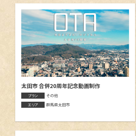
群馬県
館林市
太田市
安
名刺 / カード
佐波郡玉村町
パンフレット
栃木県
足利市
チラシ / ポスター
その他
埼玉県
さいたま市
深谷市
神奈川県
大和市
太田市 合併20周年記念動画制作
その他
プラン
群馬県太田市
エリア