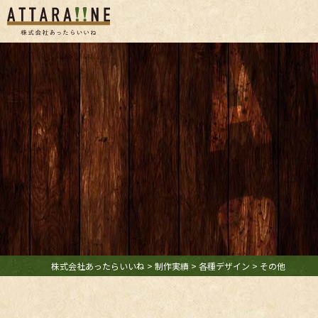
あったらいいね 
会社案内
SDGsへの取り組み
採用情報
セキュリティポリ
事業案内
即WEB HP制作
株式会社あったらいいね
>
制作実績
>
各種デザイン
>
その他
ベーシックプラン
オリジナルプラン
リクルートプラン