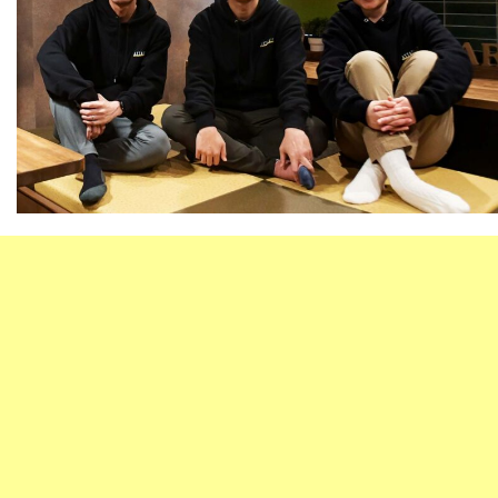
事業案内
即WEB HP制作
制作実績
ベーシックプラン
オリジナルプラン
リクルートプラン
即WEB ホームページ
各種デザイン
ベーシックプラン
オリジナルプラン
050-5434-8194
リクルートプラン
Webサイト更新
食品加工
受付 9:00～17:00 土日・祝祭日を除く
LP（ランディングページ）
デジタル・DX化講習
各種デザイン
ウルトラプリント
ロゴマーク
名刺 / カード
パンフレット
メールフォーム
チラシ / ポスター
その他