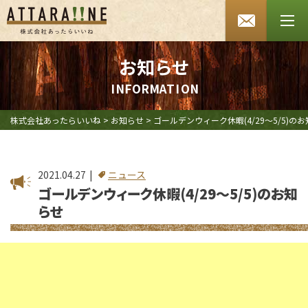
あったらいいね HOME
会社案内
お知らせ
I
N
F
O
R
M
A
T
I
O
N
SDGsへの取り組み
よくあるご質問
株式会社あったらいいね
>
お知らせ
>
ゴールデンウィーク休暇(4/29～5/5)の
お知らせ
2021.04.27
ニュース
採用情報
ゴールデンウィーク休暇(4/29～5/5)のお知
らせ
お問い合わせ
プライバシーポリシー
セキュリティポリシー
特定商取引法に基づく表記