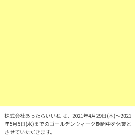
事業案内
即WEB HP制作
制作実績
ベーシックプラン
オリジナルプラン
リクルートプラン
即WEB ホームページ
各種デザイン
ベーシックプラン
オリジナルプラン
050-5434-8194
リクルートプラン
Webサイト更新
食品加工
受付 9:00～17:00 土日・祝祭日を除く
LP（ランディングページ）
デジタル・DX化講習
株式会社あったらいいね は、2021年4月29日(木)～2021
各種デザイン
年5月5日(水)までのゴールデンウィーク期間中を休業と
ウルトラプリント
ロゴマーク
名刺 / カード
パンフレット
メールフォーム
させていただきます。