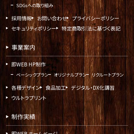
SDGsへの取り組み
採用情報
お問い合わせ
プライバシーポリシー
セキュリティポリシー
特定商取引法に基づく表記
事業案内
即WEB HP制作
ベーシックプラン
オリジナルプラン
リクルートプラン
各種デザイン
食品加工
デジタル・DX化講習
ウルトラプリント
制作実績
即WEB ホームページ