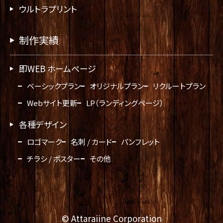
ウルトラプリント
制作実績
即WEB ホームページ
ベーシックプラン
オリジナルプラン
リクルートプラン
Webサイト更新
LP（ランディングページ）
各種デザイン
ロゴマーク
名刺 / カード
パンフレット
チラシ / ポスター
その他
© Attaraiine Corporation