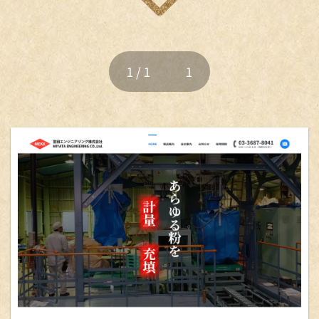
事業案内
リクルートプラン
Webサイト更新
即WEB HP制作
LP（ランディングページ）
制作実績
1 / 1
1
各種デザイン
ベーシックプラン
オリジナルプラン
ロゴマーク
名刺 / カード
リクルートプラン
即WEB ホームページ
パンフレット
各種デザイン
チラシ / ポスター
その他
ベーシックプラン
オリジナルプラン
050-5434-8194
リクルートプラン
Webサイト更新
食品加工
受付 9:00～17:00 土日・祝祭日を除く
地域から探す
LP（ランディングページ）
デジタル・DX化講習
各種デザイン
大阪府
ウルトラプリント
ロゴマーク
名刺 / カード
パンフレット
東大阪市
堺市
メールフォーム
チラシ / ポスター
その他
東京都
江戸川区
練馬区
千代田区