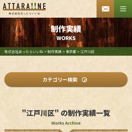
あったらいいね HOME
会社案内
制作実績
W
O
R
K
S
SDGsへの取り組み
よくあるご質問
株式会社あったらいいね
>
制作実績
>
東京都
>
江戸川区
お知らせ
採用情報
カテゴリー検索
お問い合わせ
プランから探す
プライバシーポリシー
"江戸川区" の制作実績一覧
即WEB ホームページ
セキュリティポリシー
ベーシックプラン
Works Archive
オリジナルプラン