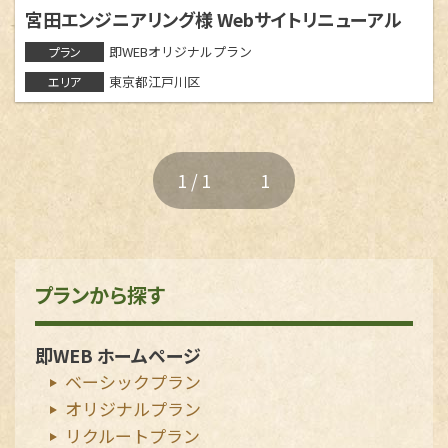
群馬県
宮田エンジニアリング様 Webサイトリニューアル
館林市
太田市
安中市
即WEBオリジナルプラン
プラン
伊勢崎市
桐生市
東京都江戸川区
エリア
前橋市
邑楽郡大泉町
北群馬郡吉岡町
佐波郡玉村町
栃木県
1 / 1
1
足利市
埼玉県
さいたま市
深谷市
行田市
プランから探す
神奈川県
大和市
即WEB ホームページ
ベーシックプラン
オリジナルプラン
リクルートプラン