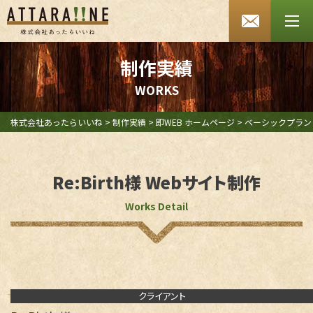
あったらいいね HOME
会社案内
制作実績
W
O
R
K
S
SDGsへの取り組み
よくあるご質問
株式会社あったらいいね
>
制作実績
>
即WEB ホームページ
>
ベーシックプラン
お知らせ
Re:Birth様 Webサイト制作
採用情報
Works Detail
お問い合わせ
プライバシーポリシー
セキュリティポリシー
クライアント
特定商取引法に基づく表記