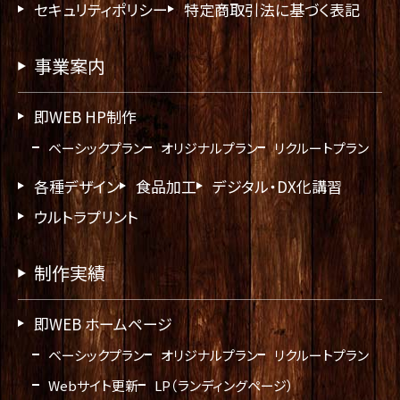
セキュリティポリシー
特定商取引法に基づく表記
事業案内
即WEB HP制作
ベーシックプラン
オリジナルプラン
リクルートプラン
各種デザイン
食品加工
デジタル・DX化講習
ウルトラプリント
制作実績
即WEB ホームページ
ベーシックプラン
オリジナルプラン
リクルートプラン
Webサイト更新
LP（ランディングページ）