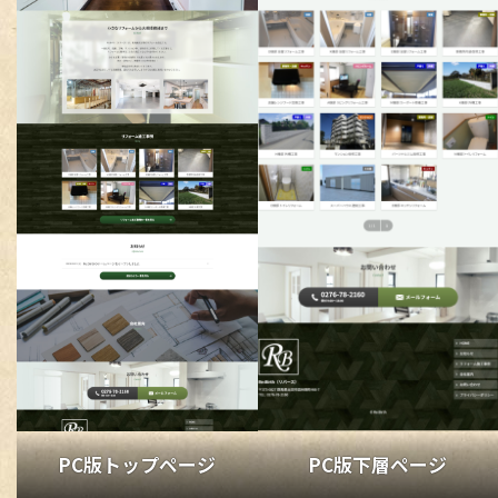
チラシ / ポスター
その他
PC版トップページ
PC版下層ページ