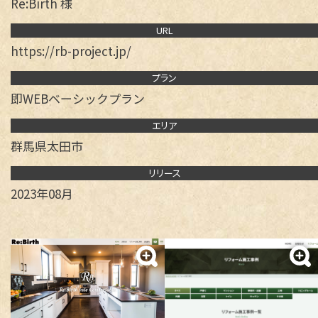
Re:Birth 様
URL
https://rb-project.jp/
事業案内
プラン
即WEBベーシックプラン
即WEB HP制作
エリア
制作実績
群馬県太田市
ベーシックプラン
オリジナルプラン
リクルートプラン
リリース
即WEB ホームページ
2023年08月
各種デザイン
ベーシックプラン
オリジナルプラン
050-5434-8194
リクルートプラン
Webサイト更新
食品加工
受付 9:00～17:00 土日・祝祭日を除く
LP（ランディングページ）
デジタル・DX化講習
各種デザイン
ウルトラプリント
ロゴマーク
名刺 / カード
パンフレット
メールフォーム