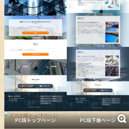
チラシ / ポスター
その他
PC版トップページ
PC版下層ページ