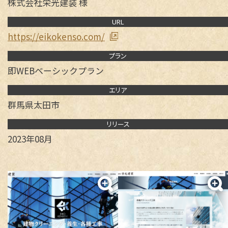
株式会社栄光建装 様
URL
https://eikokenso.com/
事業案内
プラン
即WEBベーシックプラン
即WEB HP制作
エリア
制作実績
群馬県太田市
ベーシックプラン
オリジナルプラン
リクルートプラン
リリース
即WEB ホームページ
2023年08月
各種デザイン
ベーシックプラン
オリジナルプラン
050-5434-8194
リクルートプラン
Webサイト更新
食品加工
受付 9:00～17:00 土日・祝祭日を除く
LP（ランディングページ）
デジタル・DX化講習
各種デザイン
ウルトラプリント
ロゴマーク
名刺 / カード
パンフレット
メールフォーム