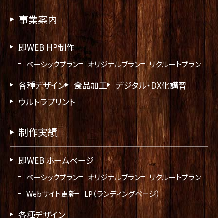
事業案内
即WEB HP制作
ベーシックプラン
オリジナルプラン
リクルートプラン
各種デザイン
食品加工
デジタル・DX化講習
ウルトラプリント
制作実績
即WEB ホームページ
ベーシックプラン
オリジナルプラン
リクルートプラン
Webサイト更新
LP（ランディングページ）
各種デザイン