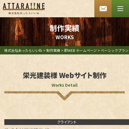
あったらいいね HOME
会社案内
制作実績
W
O
R
K
S
SDGsへの取り組み
よくあるご質問
株式会社あったらいいね
>
制作実績
>
即WEB ホームページ
>
ベーシックプラン
お知らせ
栄光建装様 Webサイト制作
採用情報
Works Detail
お問い合わせ
プライバシーポリシー
セキュリティポリシー
クライアント
特定商取引法に基づく表記