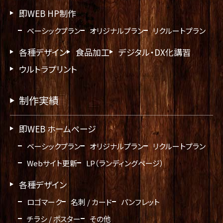
即WEB HP制作
ベーシックプラン
オリジナルプラン
リクルートプラン
各種デザイン
食品加工
デジタル・DX化講習
ウルトラプリント
制作実績
即WEB ホームページ
ベーシックプラン
オリジナルプラン
リクルートプラン
Webサイト更新
LP（ランディングページ）
各種デザイン
ロゴマーク
名刺 / カード
パンフレット
チラシ / ポスター
その他