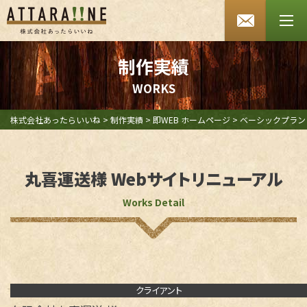
あったらいいね HOME
会社案内
制作実績
W
O
R
K
S
SDGsへの取り組み
よくあるご質問
株式会社あったらいいね
>
制作実績
>
即WEB ホームページ
>
ベーシックプラン
お知らせ
丸喜運送様 Webサイトリニューアル
採用情報
Works Detail
お問い合わせ
プライバシーポリシー
セキュリティポリシー
クライアント
特定商取引法に基づく表記