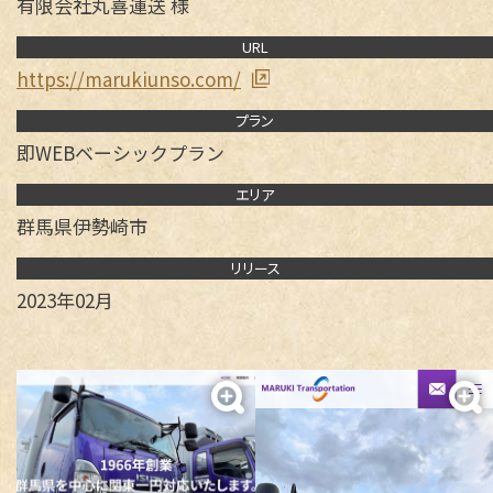
有限会社丸喜運送 様
URL
https://marukiunso.com/
事業案内
プラン
即WEBベーシックプラン
即WEB HP制作
エリア
制作実績
群馬県伊勢崎市
ベーシックプラン
オリジナルプラン
リクルートプラン
リリース
即WEB ホームページ
2023年02月
各種デザイン
ベーシックプラン
オリジナルプラン
050-5434-8194
リクルートプラン
Webサイト更新
食品加工
受付 9:00～17:00 土日・祝祭日を除く
LP（ランディングページ）
デジタル・DX化講習
各種デザイン
ウルトラプリント
ロゴマーク
名刺 / カード
パンフレット
メールフォーム