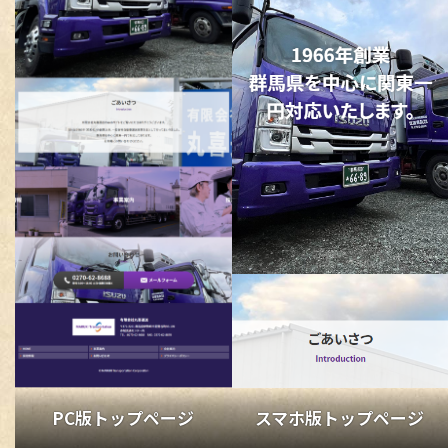
チラシ / ポスター
その他
PC版トップページ
スマホ版トップページ