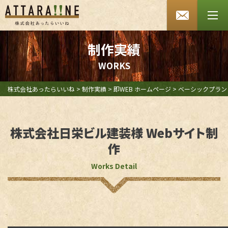
あったらいいね HOME
会社案内
制作実績
W
O
R
K
S
SDGsへの取り組み
よくあるご質問
株式会社あったらいいね
>
制作実績
>
即WEB ホームページ
>
ベーシックプラン
お知らせ
株式会社日栄ビル建装様 Webサイト制
採用情報
作
お問い合わせ
Works Detail
プライバシーポリシー
セキュリティポリシー