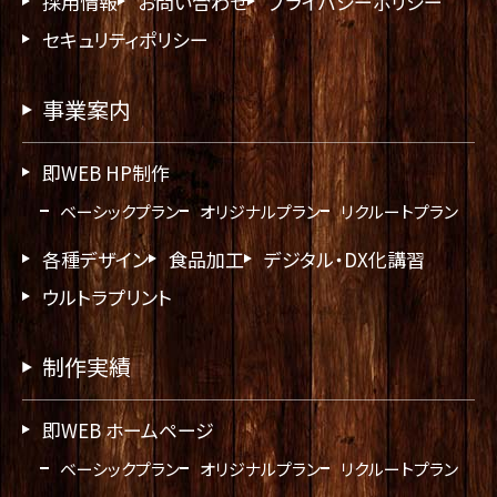
採用情報
お問い合わせ
プライバシーポリシー
セキュリティポリシー
事業案内
即WEB HP制作
ベーシックプラン
オリジナルプラン
リクルートプラン
各種デザイン
食品加工
デジタル・DX化講習
ウルトラプリント
制作実績
即WEB ホームページ
ベーシックプラン
オリジナルプラン
リクルートプラン