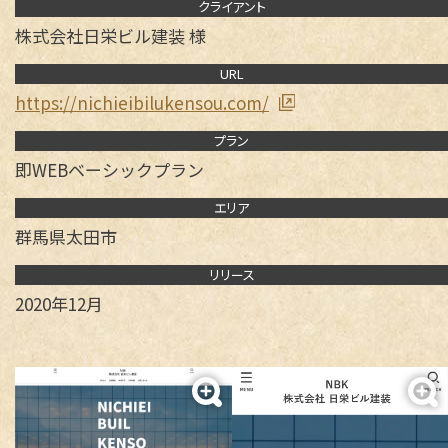
クライアント
事業案内
株式会社日栄ビル建装 様
即WEB HP制作
URL
制作実績
https://nichieibilukensou.com/
ベーシックプラン
オリジナルプラン
リクルートプラン
プラン
即WEB ホームページ
即WEBベーシックプラン
各種デザイン
ベーシックプラン
オリジナルプラン
050-5434-8194
エリア
リクルートプラン
Webサイト更新
食品加工
受付 9:00～17:00 土日・祝祭日を除く
群馬県太田市
LP（ランディングページ）
デジタル・DX化講習
リリース
各種デザイン
2020年12月
ウルトラプリント
ロゴマーク
名刺 / カード
パンフレット
メールフォーム
チラシ / ポスター
その他